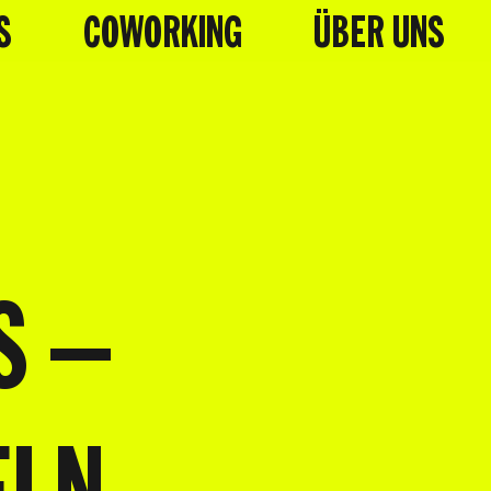
S
COWORKING
ÜBER UNS
S –