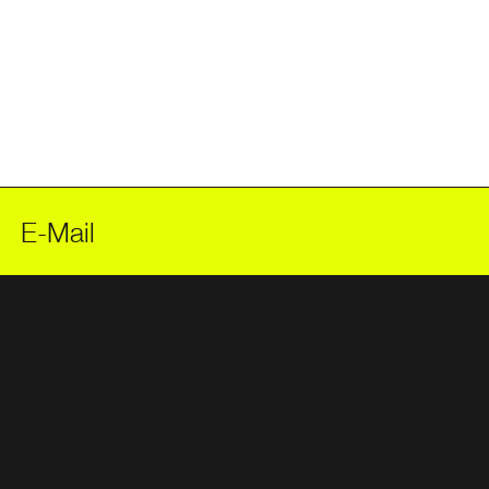
AKADEMIE FÜR FOTOGRAFI
Hasselbrookstraße 25
22089 Hamburg, Germa