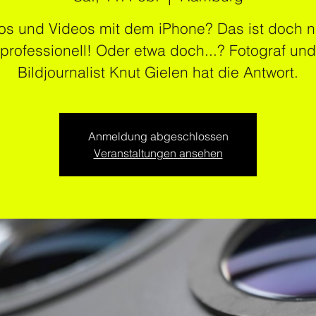
os und Videos mit dem iPhone? Das ist doch n
professionell! Oder etwa doch...? Fotograf und
Bildjournalist Knut Gielen hat die Antwort.
Anmeldung abgeschlossen
Veranstaltungen ansehen