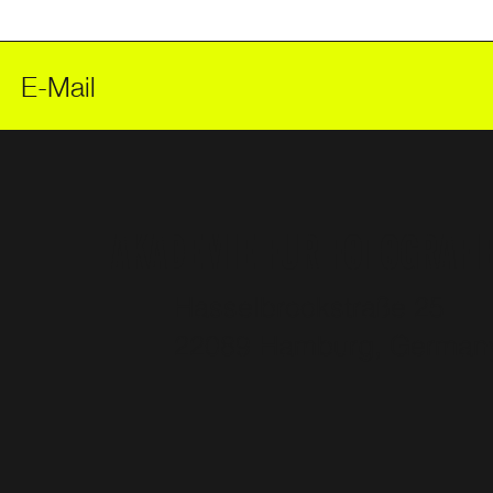
AKADEMIE FÜR FOTOGRAFI
Hasselbrookstraße 25
22089 Hamburg, Germa