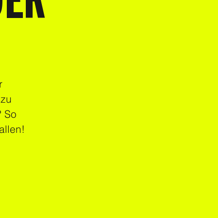
DER
r
 zu
? So
allen!