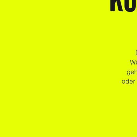
KU
Wo
geh
oder 