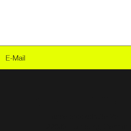
AKADEMIE FÜR FOTOGRAFI
Hasselbrookstraße 25
22089 Hamburg, Germa