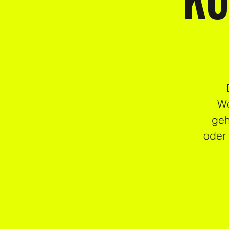
KU
Wo
geh
oder 