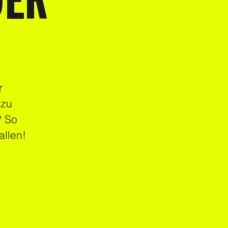
DER
r
 zu
? So
allen!