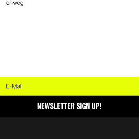
er-weg
FOODER
NEWSLETTER SIGN UP!
EMIE FÜR FOTOGRAFIE
Hasselbrookstraße 25