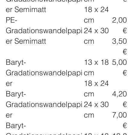
er Semimatt
18 x 24
PE-
cm
2,00
Gradationswandelpapi
24 x 30
€
er Semimatt
cm
3,50
€
Baryt-
13 x 18
5,00
Gradationswandelpapi
cm
€
er
18 x 24
Baryt-
cm
4,20
Gradationswandelpapi
24 x 30
€
er
cm
7,00
Baryt-
€