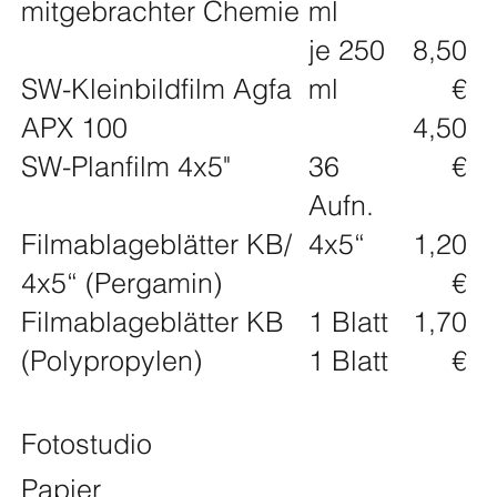
mitgebrachter Chemie
ml
je 250
8,50
SW-Kleinbildfilm Agfa
ml
€
APX 100
4,50
SW-Planfilm 4x5"
36
€
Aufn.
Filmablageblätter KB/
4x5“
1,20
4x5“ (Pergamin)
€
Filmablageblätter KB
1 Blatt
1,70
(Polypropylen)
1 Blatt
€
Fotostudio
Papier