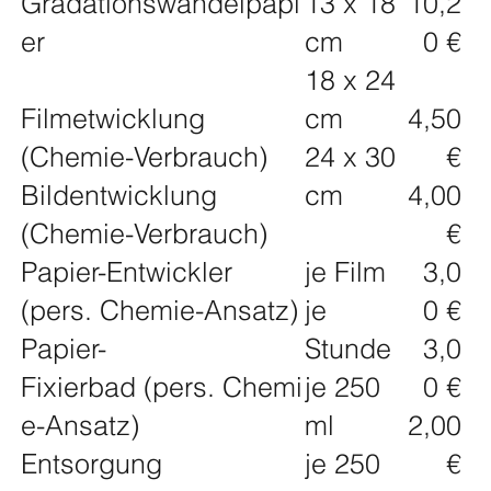
Gradationswandelpapi
13 x 18
10,2
er
cm
0 €
18 x 24
Filmetwicklung
cm
4,50
(Chemie-Verbrauch)
24 x 30
€
Bildentwicklung
cm
4,00
(Chemie-Verbrauch)
€
Papier-Entwickler
je Film
3,0
(pers. Chemie-Ansatz)
je
0 €
Papier-
Stunde
3,0
Fixierbad (pers. Chemi
je 250
0 €
e-Ansatz)
ml
2,00
Entsorgung
je 250
€