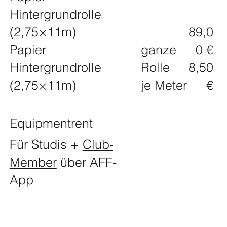
Hintergrundrolle
(2,75×11m)
89,0
Papier
ganze
0 €
Hintergrundrolle
Rolle
8,50
(2,75×11m)
je Meter
€
Equipmentrent
Für Studis +
Club-
Member
über AFF-
App
FOODER